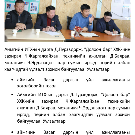
Аймгийн ИТХ-ын дарга Д.Пүрэвдорж, "Долоон бар" ХХК-ийн
захирал Ч.Жаргалсайхан, техникийн ажилтан Д.Баяраа,
механикч Ч.Эрдэнэцогт нар сумын иргэд, төрийн албан
хаагчидтай уулзалт зохион байгууллаа. Уулзалтаар:
аймгийн Засаг даргын үйл ажиллагааны
хөтөлбөрийн төсөл
Аймгийн ИТХ-ын дарга Д.Пүрэвдорж, "Долоон бар"
ХХК-ийн захирал Ч.Жаргалсайхан, техникийн
ажилтан Д.Баяраа, механикч Ч.Эрдэнэцогт нар сумын
иргэд, төрийн албан хаагчидтай уулзалт зохион
байгууллаа. Уулзалтаар
аймгийн Засаг даргын үйл ажиллагааны