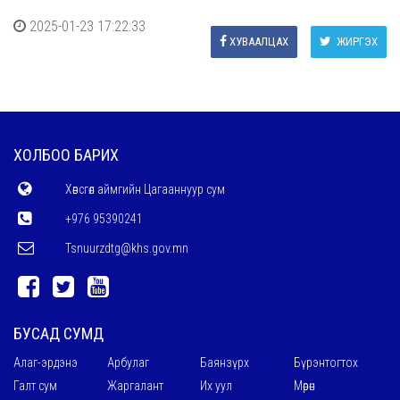
2025-01-23 17:22:33
ХУВААЛЦАХ
ЖИРГЭХ
ХОЛБОО БАРИХ
Хөвсгөл аймгийн Цагааннуур сум
+976 95390241
Tsnuurzdtg@khs.gov.mn
БУСАД СУМД
Алаг-эрдэнэ
Арбулаг
Баянзүрх
Бүрэнтогтох
Галт сум
Жаргалант
Их уул
Мөрөн