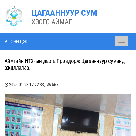
ЦАГААННУУР СУМ
ХӨВСГӨЛ АЙМАГ
ҮНДСЭН ЦЭС
Toggle
navigati
Аймгийн ИТХ-ын дарга Пүрэвдорж Цагааннуур суманд
ажиллалаа.
2025-01-23 17:22:33,
567