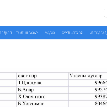
АГ ДАРГЫН ТАМГЫН ГАЗАР
МЭДЭЭ
ХУУЛЬ ЭРХ ЗҮЙ
ИЛ ТОД БА