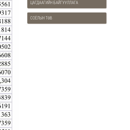
ЦАГДААГИЙН БАЙГУУЛЛАГА
СОЁЛЫН ТӨВ