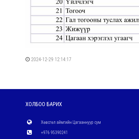
2024-12-29 12:14:17
ХОЛБОО БАРИХ
Хөвсгөл аймгийн Цагааннуур сум
+976 95390241