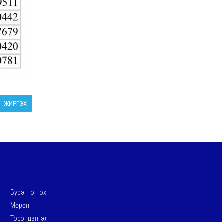
ЖИРГЭХ
Бүрэнтогтох
Мөрөн
Тосонцэнгэл