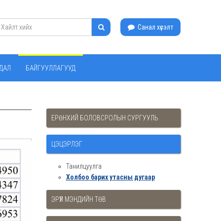
Санал хүсэлт
ЙДАЛ
БАЙГУУЛЛАГУУД
ЕРӨНХИЙ БОЛОВСРОЛЫН СУРГУУЛЬ
ЦЭЦЭРЛЭГ
Танилцуулга
Холбоо барих утасны дугаар
ЭРҮҮЛ МЭНДИЙН ТӨВ