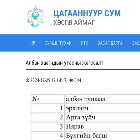
ЦАГААННУУР СУМ
ХӨВСГӨЛ АЙМАГ
НҮҮР
СУМЫН ТУХАЙ
ИТХ
ЗАСАГ ДАРГА
ЗАС
Албан хаагчдын утасны жагсаалт
2024-12-29 12:14:17,
544