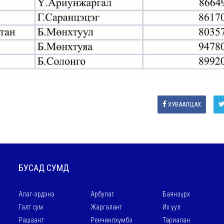
ХУВААЛЦАХ
БУСАД СУМД
Алаг-эрдэнэ
Арбулаг
Баянзүрх
Галт сум
Жаргалант
Их уул
Рашаант
Ренчинлхүмбэ
Тариалан