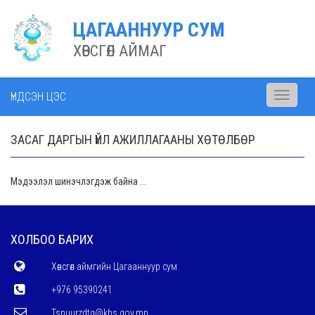
ЦАГААННУУР СУМ
ХӨВСГӨЛ АЙМАГ
ҮНДСЭН ЦЭС
Toggle
navigati
ЗАСАГ ДАРГЫН ҮЙЛ АЖИЛЛАГААНЫ ХӨТӨЛБӨР
Мэдээлэл шинэчлэгдэж байна ...
ХОЛБОО БАРИХ
Хөвсгөл аймгийн Цагааннуур сум
+976 95390241
Tsnuurzdtg@khs.gov.mn