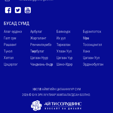
БУСАД СУМД
Алаг-эрдэнэ
Арбулаг
Баянзүрх
Бүрэнтогтох
Галт сум
Жаргалант
Их уул
Мөрөн
Рашаант
Ренчинлхүмбэ
Тариалан
Тосонцэнгэл
Түнэл
Төмөрбулаг
Улаан Уул
Ханх
Хатгал
Цагаан Нуур
Цагаан Үүр
Цагаан-Уул
Цэцэрлэг
Чандмань-Өндөр
Шинэ-Идэр
Эрдэнэбулган
ХӨВСГӨЛ АЙМГИЙН ЦАГААННУУР СУМ
2026 © БҮХ ЭРХ ХУУЛИАР ХАМГААЛАГДСАН БОЛНО.