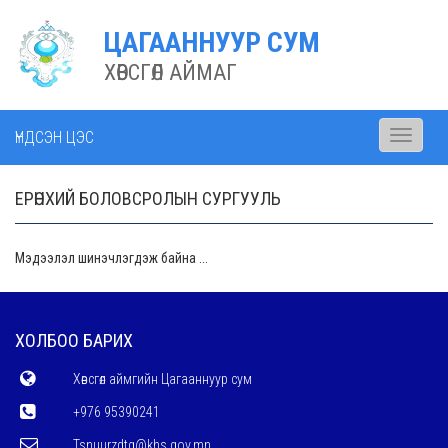
ЦАГААННУУР СУМ
ХӨВСГӨЛ АЙМАГ
ҮНДСЭН ЦЭС
Toggle
navigati
ЕРӨНХИЙ БОЛОВСРОЛЫН СУРГУУЛЬ
Мэдээлэл шинэчлэгдэж байна ...
ХОЛБОО БАРИХ
Хөвсгөл аймгийн Цагааннуур сум
+976 95390241
Tsnuurzdtg@khs.gov.mn