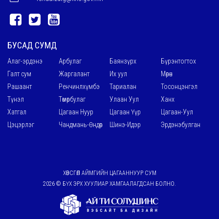
БУСАД СУМД
Алаг-эрдэнэ
Арбулаг
Баянзүрх
Бүрэнтогтох
Галт сум
Жаргалант
Их уул
Мөрөн
Рашаант
Ренчинлхүмбэ
Тариалан
Тосонцэнгэл
Түнэл
Төмөрбулаг
Улаан Уул
Ханх
Хатгал
Цагаан Нуур
Цагаан Үүр
Цагаан-Уул
Цэцэрлэг
Чандмань-Өндөр
Шинэ-Идэр
Эрдэнэбулган
ХӨВСГӨЛ АЙМГИЙН ЦАГААННУУР СУМ
2026 © БҮХ ЭРХ ХУУЛИАР ХАМГААЛАГДСАН БОЛНО.