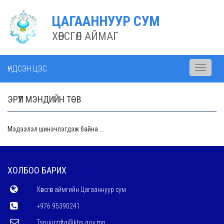
ЦАГААННУУР СУМ
ХӨВСГӨЛ АЙМАГ
ҮНДСЭН ЦЭС
Toggle
navigati
ЭРҮҮЛ МЭНДИЙН ТӨВ
Мэдээлэл шинэчлэгдэж байна ...
ХОЛБОО БАРИХ
Хөвсгөл аймгийн Цагааннуур сум
+976 95390241
Tsnuurzdtg@khs.gov.mn