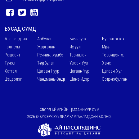
БУСАД СУМД
Алаг-эрдэнэ
Арбулаг
Баянзүрх
Бүрэнтогтох
Галт сум
Жаргалант
Их уул
Мөрөн
Рашаант
Ренчинлхүмбэ
Тариалан
Тосонцэнгэл
Түнэл
Төмөрбулаг
Улаан Уул
Ханх
Хатгал
Цагаан Нуур
Цагаан Үүр
Цагаан-Уул
Цэцэрлэг
Чандмань-Өндөр
Шинэ-Идэр
Эрдэнэбулган
ХӨВСГӨЛ АЙМГИЙН ЦАГААННУУР СУМ
2026 © БҮХ ЭРХ ХУУЛИАР ХАМГААЛАГДСАН БОЛНО.