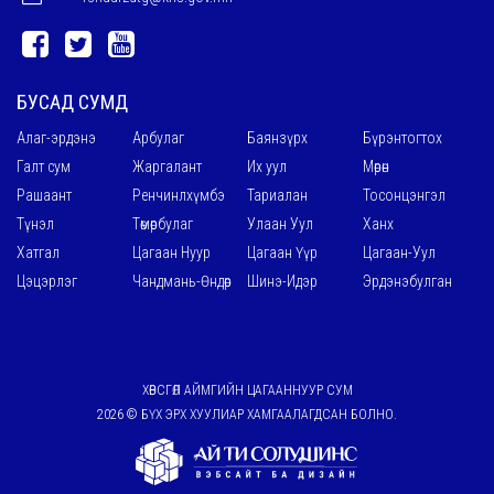
БУСАД СУМД
Алаг-эрдэнэ
Арбулаг
Баянзүрх
Бүрэнтогтох
Галт сум
Жаргалант
Их уул
Мөрөн
Рашаант
Ренчинлхүмбэ
Тариалан
Тосонцэнгэл
Түнэл
Төмөрбулаг
Улаан Уул
Ханх
Хатгал
Цагаан Нуур
Цагаан Үүр
Цагаан-Уул
Цэцэрлэг
Чандмань-Өндөр
Шинэ-Идэр
Эрдэнэбулган
ХӨВСГӨЛ АЙМГИЙН ЦАГААННУУР СУМ
2026 © БҮХ ЭРХ ХУУЛИАР ХАМГААЛАГДСАН БОЛНО.