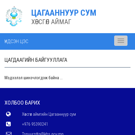
ЦАГААННУУР СУМ
ХӨВСГӨЛ АЙМАГ
ҮНДСЭН ЦЭС
Toggle
navigati
ЦАГДААГИЙН БАЙГУУЛЛАГА
Мэдээлэл шинэчлэгдэж байна ...
ХОЛБОО БАРИХ
Хөвсгөл аймгийн Цагааннуур сум
+976 95390241
Tsnuurzdtg@khs.gov.mn