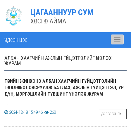
ЦАГААННУУР СУМ
ХӨВСГӨЛ АЙМАГ
ҮНДСЭН ЦЭС
Toggle
navigati
АЛБАН ХААГЧИЙН АЖЛЫН ГҮЙЦЭТГЭЛИЙГ ҮНЭЛЭХ
ЖУРАМ
ТӨРИЙН ЖИНХЭНЭ АЛБАН ХААГЧИЙН ГҮЙЦЭТГЭЛИЙН
ТӨЛӨВЛӨГӨӨ БОЛОВСРУУЛЖ БАТЛАХ, АЖЛЫН ГҮЙЦЭТГЭЛ, ҮР
ДҮН, МЭРГЭШЛИЙН ТҮВШИНГ ҮНЭЛЭХ ЖУРАМ
...
2024-12-18 15:49:46,
260
ДЭЛГЭРЭНГҮЙ..