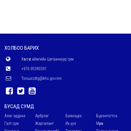
ХОЛБОО БАРИХ
Хөвсгөл аймгийн Цагааннуур сум
+976 95390241
Tsnuurzdtg@khs.gov.mn
БУСАД СУМД
Алаг-эрдэнэ
Арбулаг
Баянзүрх
Бүрэнтогтох
Галт сум
Жаргалант
Их уул
Мөрөн