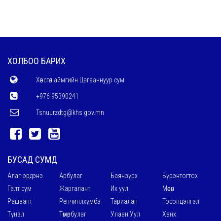
ХОЛБОО БАРИХ
Хөвсгөл аймгийн Цагааннуур сум
+976 95390241
Tsnuurzdtg@khs.gov.mn
БУСАД СУМД
Алаг-эрдэнэ
Арбулаг
Баянзүрх
Бүрэнтогтох
Галт сум
Жаргалант
Их уул
Мөрөн
Рашаант
Ренчинлхүмбэ
Тариалан
Тосонцэнгэл
Түнэл
Төмөрбулаг
Улаан Уул
Ханх