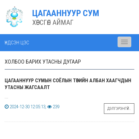
ЦАГААННУУР СУМ
ХӨВСГӨЛ АЙМАГ
ҮНДСЭН ЦЭС
Toggle
navigati
ХОЛБОО БАРИХ УТАСНЫ ДУГААР
ЦАГААННУУР СУМЫН СОЁЛЫН ТӨВИЙН АЛБАН ХААГЧДЫН
УТАСНЫ ЖАГСААЛТ
...
2024-12-30 12:05:13,
239
ДЭЛГЭРЭНГҮЙ..