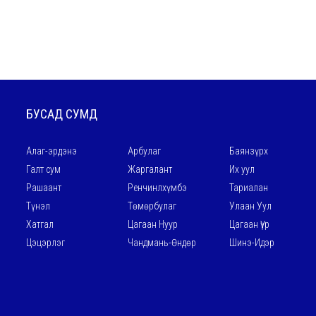
БУСАД СУМД
Алаг-эрдэнэ
Арбулаг
Баянзүрх
Галт сум
Жаргалант
Их уул
Рашаант
Ренчинлхүмбэ
Тариалан
Түнэл
Төмөрбулаг
Улаан Уул
Хатгал
Цагаан Нуур
Цагаан Үүр
Цэцэрлэг
Чандмань-Өндөр
Шинэ-Идэр