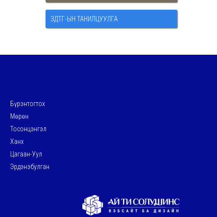
ЗДТГ-ЫН ТАНИЛЦУУЛГА
Бүрэнтогтох
Мөрөн
Тосонцэнгэл
Ханх
Цагаан-Уул
Эрдэнэбулган