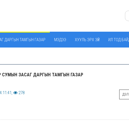
АГ ДАРГЫН ТАМГЫН ГАЗАР
МЭДЭЭ
ХУУЛЬ ЭРХ ЗҮЙ
ИЛ ТОД БА
 СУМЫН ЗАСАГ ДАРГЫН ТАМГЫН ГАЗАР
4:11:41,
278
ДЭЛГ