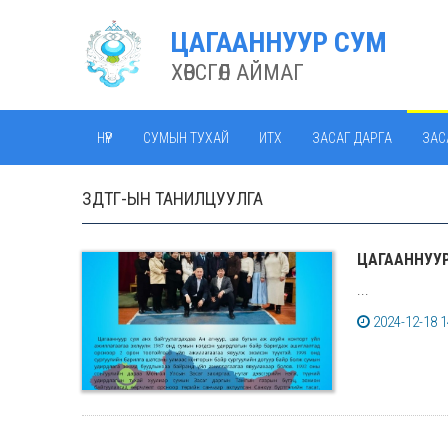
ЦАГААННУУР СУМ
ХӨВСГӨЛ АЙМАГ
НҮҮР
СУМЫН ТУХАЙ
ИТХ
ЗАСАГ ДАРГА
ЗАС
ЗДТГ-ЫН ТАНИЛЦУУЛГА
ЦАГААННУУР
...
2024-12-18 1