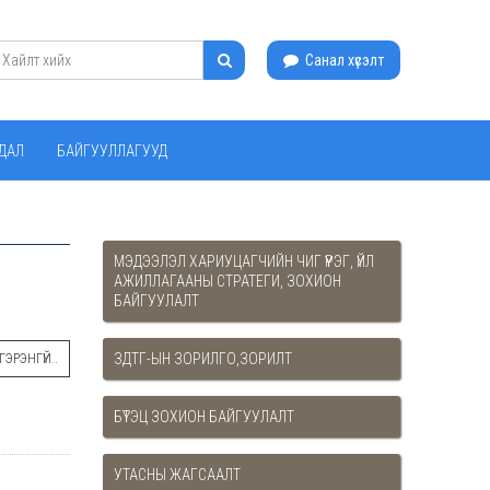
Санал хүсэлт
ЙДАЛ
БАЙГУУЛЛАГУУД
МЭДЭЭЛЭЛ ХАРИУЦАГЧИЙН ЧИГ ҮҮРЭГ, ҮЙЛ
АЖИЛЛАГААНЫ СТРАТЕГИ, ЗОХИОН
БАЙГУУЛАЛТ
ЗДТГ-ЫН ЗОРИЛГО,ЗОРИЛТ
ЭРЭНГҮЙ..
БҮТЭЦ ЗОХИОН БАЙГУУЛАЛТ
УТАСНЫ ЖАГСААЛТ