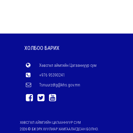
ХОЛБОО БАРИХ
Хөвсгөл аймгийн Цагааннуур сум
+976 95390241
Tsnuurzdtg@khs.gov.mn
ХӨВСГӨЛ АЙМГИЙН ЦАГААННУУР СУМ
2026 © БҮХ ЭРХ ХУУЛИАР ХАМГААЛАГДСАН БОЛНО.