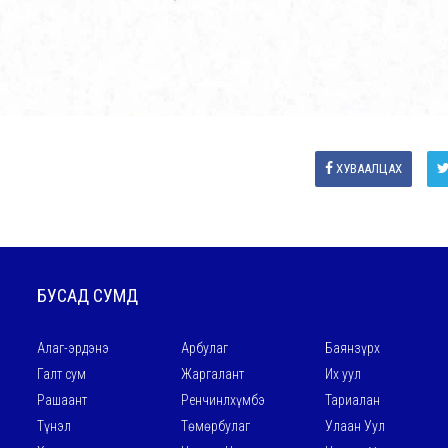
ХУВААЛЦАХ
БУСАД СУМД
Алаг-эрдэнэ
Арбулаг
Баянзүрх
Галт сум
Жаргалант
Их уул
Рашаант
Ренчинлхүмбэ
Тариалан
Түнэл
Төмөрбулаг
Улаан Уул