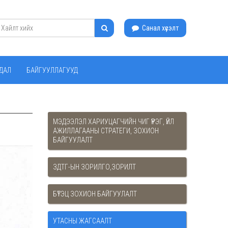
Санал хүсэлт
ЙДАЛ
БАЙГУУЛЛАГУУД
МЭДЭЭЛЭЛ ХАРИУЦАГЧИЙН ЧИГ ҮҮРЭГ, ҮЙЛ
АЖИЛЛАГААНЫ СТРАТЕГИ, ЗОХИОН
БАЙГУУЛАЛТ
ЗДТГ-ЫН ЗОРИЛГО,ЗОРИЛТ
БҮТЭЦ ЗОХИОН БАЙГУУЛАЛТ
УТАСНЫ ЖАГСААЛТ