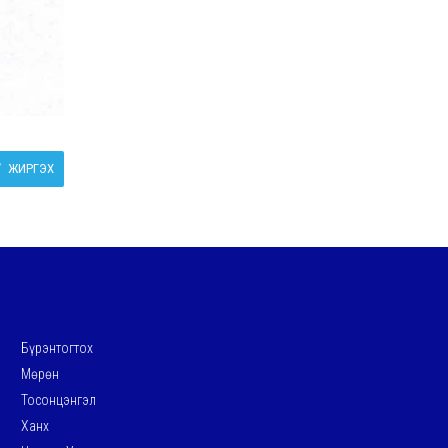
ЖИРГЭХ
Бүрэнтогтох
Мөрөн
Тосонцэнгэл
Ханх