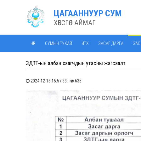
ЦАГААННУУР СУМ
ХӨВСГӨЛ АЙМАГ
НҮҮР
СУМЫН ТУХАЙ
ИТХ
ЗАСАГ ДАРГА
ЗАС
ЗДТГ-ын албан хаагчдын утасны жагсаалт
2024-12-18 15:57:33,
635