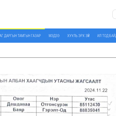
АГ ДАРГЫН ТАМГЫН ГАЗАР
МЭДЭЭ
ХУУЛЬ ЭРХ ЗҮЙ
ИЛ ТОД БА