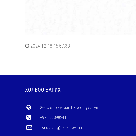
2024-12-18 15:57:33
ХОЛБОО БАРИХ
Хөвсгөл аймгийн Цагааннуур сум
+976 95390241
Tsnuurzdtg@khs.gov.mn