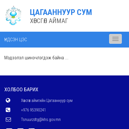
ЦАГААННУУР СУМ
ХӨВСГӨЛ АЙМАГ
ҮНДСЭН ЦЭС
Toggle
navigati
Мэдээлэл шинэчлэгдэж байна ...
ХОЛБОО БАРИХ
Хөвсгөл аймгийн Цагааннуур сум
+976 95390241
Tsnuurzdtg@khs.gov.mn