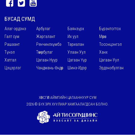
БУСАД СУМД
Алаг-эрдэнэ
Арбулаг
Баянзүрх
Бүрэнтогтох
Галт сум
Жаргалант
Их уул
Мөрөн
Рашаант
Ренчинлхүмбэ
Тариалан
Тосонцэнгэл
Түнэл
Төмөрбулаг
Улаан Уул
Ханх
Хатгал
Цагаан Нуур
Цагаан Үүр
Цагаан-Уул
Цэцэрлэг
Чандмань-Өндөр
Шинэ-Идэр
Эрдэнэбулган
ХӨВСГӨЛ АЙМГИЙН ЦАГААННУУР СУМ
2026 © БҮХ ЭРХ ХУУЛИАР ХАМГААЛАГДСАН БОЛНО.