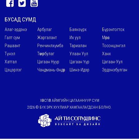
БУСАД СУМД
Алаг-эрдэнэ
Арбулаг
Баянзүрх
Бүрэнтогтох
Галт сум
Жаргалант
Их уул
Мөрөн
Рашаант
Ренчинлхүмбэ
Тариалан
Тосонцэнгэл
Түнэл
Төмөрбулаг
Улаан Уул
Ханх
Хатгал
Цагаан Нуур
Цагаан Үүр
Цагаан-Уул
Цэцэрлэг
Чандмань-Өндөр
Шинэ-Идэр
Эрдэнэбулган
ХӨВСГӨЛ АЙМГИЙН ЦАГААННУУР СУМ
2026 © БҮХ ЭРХ ХУУЛИАР ХАМГААЛАГДСАН БОЛНО.