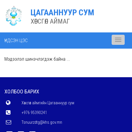
ЦАГААННУУР СУМ
ХӨВСГӨЛ АЙМАГ
ҮНДСЭН ЦЭС
Toggle
navigati
Мэдээлэл шинэчлэгдэж байна ...
ХОЛБОО БАРИХ
Хөвсгөл аймгийн Цагааннуур сум
+976 95390241
Tsnuurzdtg@khs.gov.mn