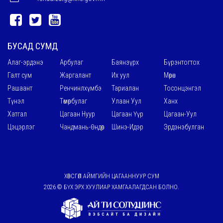
БУСАД СУМД
Алаг-эрдэнэ
Арбулаг
Баянзүрх
Бүрэнтогтох
Галт сум
Жаргалант
Их уул
Мөрөн
Рашаант
Ренчинлхүмбэ
Тариалан
Тосонцэнгэл
Түнэл
Төмөрбулаг
Улаан Уул
Ханх
Хатгал
Цагаан Нуур
Цагаан Үүр
Цагаан-Уул
Цэцэрлэг
Чандмань-Өндөр
Шинэ-Идэр
Эрдэнэбулган
ХӨВСГӨЛ АЙМГИЙН ЦАГААННУУР СУМ
2026 © БҮХ ЭРХ ХУУЛИАР ХАМГААЛАГДСАН БОЛНО.