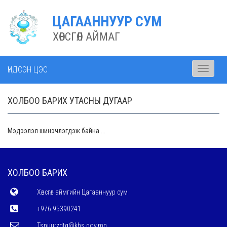
ЦАГААННУУР СУМ
ХӨВСГӨЛ АЙМАГ
ҮНДСЭН ЦЭС
Toggle
navigati
ХОЛБОО БАРИХ УТАСНЫ ДУГААР
Мэдээлэл шинэчлэгдэж байна ...
ХОЛБОО БАРИХ
Хөвсгөл аймгийн Цагааннуур сум
+976 95390241
Tsnuurzdtg@khs.gov.mn