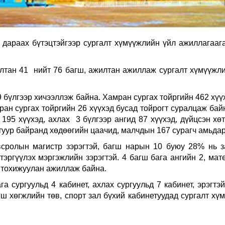
 дараах бүтэцтэйгээр сургалт хүмүүжлийн үйл ажиллагааг
илтан 41 нийт 76 багш, ажилтан ажиллаж сургалт хүмүүжл
 бүлгээр хичээллэж байна. Хамран сургах тойргийн 462 хүү
ран сургах тойргийн 26 хүүхэд бусад тойрогт суралцаж бай
д 195 хүүхэд, ахлах 3 бүлгээр ангид 87 хүүхэд, дүйцсэн х
туур байранд хөдөөгийн цаачид, малчдын 167 сурагч амьдар
ролын магистр зэрэгтэй, багш нарын 10 буюу 28% нь з
тэргүүлэх мэргэжлийн зэрэгтэй. 4 багш бага ангийн 2, мат
т тохижуулан ажиллаж байна.
га сургуульд 4 кабинет, ахлах сургуульд 7 кабинет, эрэгтэ
агш хөгжлийн төв, спорт зал бүхий кабинетуудад сургалт хү