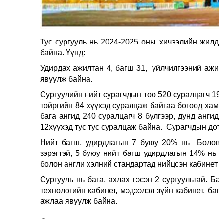
Тус сургууль нь 2024-2025 оны хичээлийн жилд
байна. Үүнд:
Удирдах ажилтан 4, багш 31, үйлчилгээний аж
явуулж байна.
Сургуулийн нийт сурагчдын тоо 520 суралцагч 19
тойргийн 84 хүүхэд суралцаж байгаа бөгөөд хам
бага ангид 240 суралцагч 8 бүлгээр, дунд анги
12хүүхэд тус тус суралцаж байна. Сурагчдын д
о
Нийт багш, удирдлагын 7 буюу 20% нь Боловс
зэрэгтэй, 5 буюу нийт багш удирдлагын 14% нь 
болон англи хэлний стандартад нийцсэн кабине
Сургууль нь бага, ахлах гэсэн 2 сургуультай. Ба
технологийн кабинет, мэдээлэл зүйн кабинет, б
ажлаа явуулж байна.