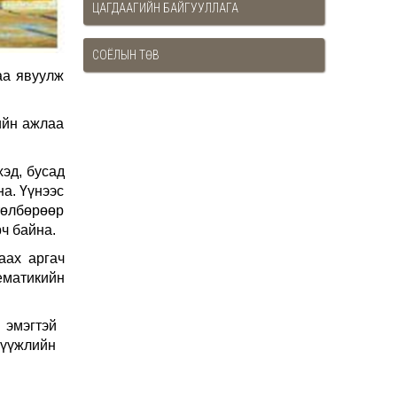
ЦАГДААГИЙН БАЙГУУЛЛАГА
СОЁЛЫН ТӨВ
аа явуулж
ийн ажлаа
хэд, бусад
на. Үүнээс
өтөлбөрөөр
ч байна.
аах аргач
ематикийн
й эмэгтэй
мүүжлийн