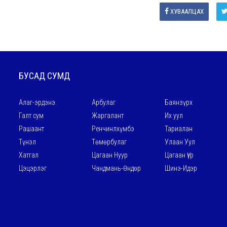
ХУВААЛЦАХ
БУСАД СУМД
Алаг-эрдэнэ
Арбулаг
Баянзүрх
Галт сум
Жаргалант
Их уул
Рашаант
Ренчинлхүмбэ
Тариалан
Түнэл
Төмөрбулаг
Улаан Уул
Хатгал
Цагаан Нуур
Цагаан Үүр
Цэцэрлэг
Чандмань-Өндөр
Шинэ-Идэр