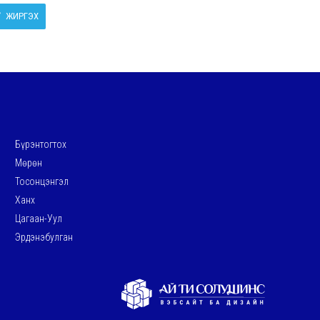
ЖИРГЭХ
Бүрэнтогтох
Мөрөн
Тосонцэнгэл
Ханх
Цагаан-Уул
Эрдэнэбулган