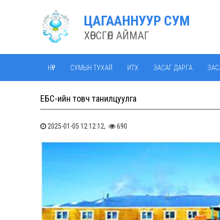
ЦАГААННУУР СУМ
ХӨВСГӨЛ АЙМАГ
НҮҮР
СУМЫН ТУХАЙ
ИТХ
ЗАСАГ ДАРГА
ЗАС
ЕБС-ийн товч танилцуулга
2025-01-05 12:12:12,
690