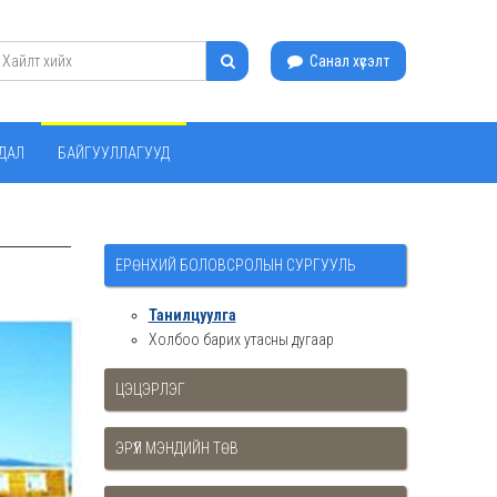
Санал хүсэлт
ЙДАЛ
БАЙГУУЛЛАГУУД
ЕРӨНХИЙ БОЛОВСРОЛЫН СУРГУУЛЬ
Танилцуулга
Холбоо барих утасны дугаар
ЦЭЦЭРЛЭГ
ЭРҮҮЛ МЭНДИЙН ТӨВ