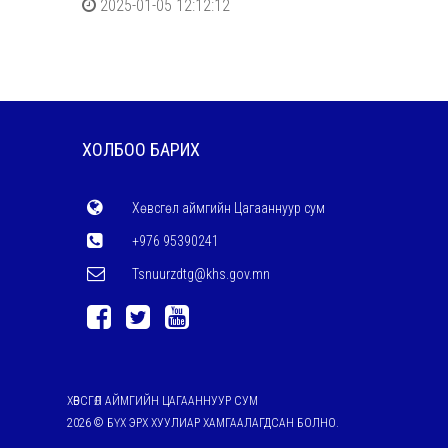
2025-01-05 12:12:12
ХОЛБОО БАРИХ
Хөвсгөл аймгийн Цагааннуур сум
+976 95390241
Tsnuurzdtg@khs.gov.mn
ХӨВСГӨЛ АЙМГИЙН ЦАГААННУУР СУМ
2026 © БҮХ ЭРХ ХУУЛИАР ХАМГААЛАГДСАН БОЛНО.