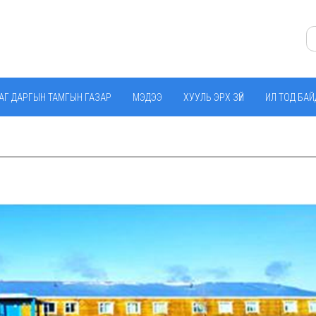
АГ ДАРГЫН ТАМГЫН ГАЗАР
МЭДЭЭ
ХУУЛЬ ЭРХ ЗҮЙ
ИЛ ТОД БА